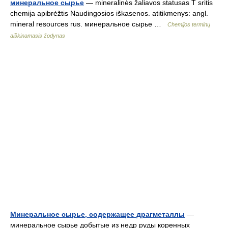
минеральное сырье
— mineralinės žaliavos statusas T sritis
chemija apibrėžtis Naudingosios iškasenos. atitikmenys: angl.
mineral resources rus. минеральное сырье …
Chemijos terminų
aiškinamasis žodynas
Минеральное сырье, содержащее драгметаллы
—
минеральное сырье добытые из недр руды коренных